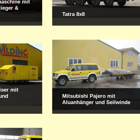
maschine mit
lieger &
Tatra 8x8
iser mit
und
Mitsubishi Pajero mit
Aluanhänger und Seilwinde