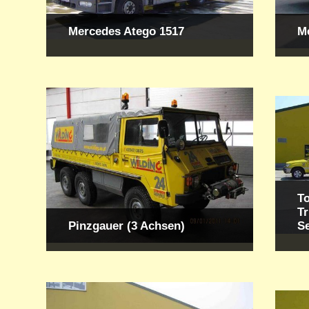
Mercedes Atego 1517
M
To
T
Pinzgauer (3 Achsen)
S