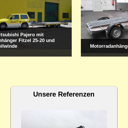
tsubishi Pajero mit
hänger Fitzel 25-20 und
eilwinde
Motorradanhäng
Unsere Referenzen