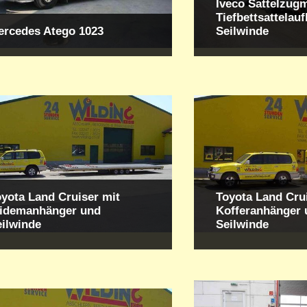
Iveco Sattelzug
Tiefbettsattelauf
ercedes Atego 1023
Seilwinde
yota Land Cruiser mit
Toyota Land Cru
ridemanhänger und
Kofferanhänger 
eilwinde
Seilwinde